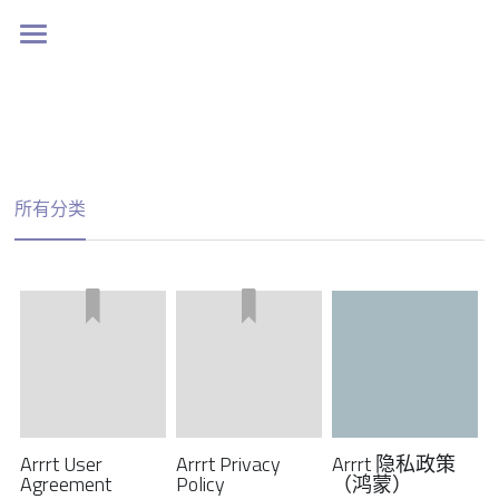
Home
所有分类
Arrrt User
Arrrt Privacy
Arrrt 隐私政策
Agreement
Policy
（鸿蒙）